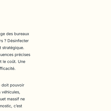
yage des bureaux
ers ? Désinfecter
 stratégique.
équences précises
t le coût. Une
ficacité.
e doit pouvoir
 véhicules,
quet massif ne
ostic, c’est