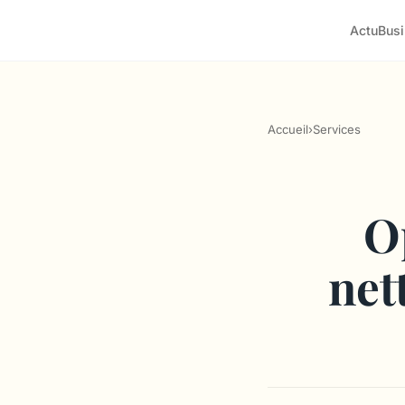
Actu
Bus
Accueil
›
Services
O
net