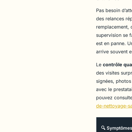
Pas besoin d’att
des relances ré
remplacement, o
supervision se f
est en panne. Un
arrive souvent e
Le
contrôle qual
des visites surp
signées, photos 
avec le prestata
pouvez consulte
de-nettoyage-s
🔍 Symptômes