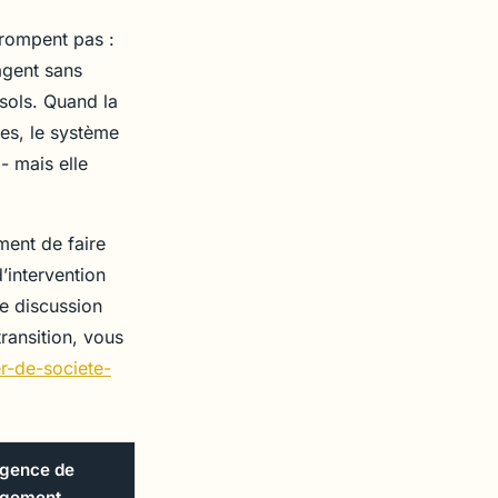
trompent pas :
agent sans
sols. Quand la
tes, le système
- mais elle
ement de faire
’intervention
te discussion
ransition, vous
r-de-societe-
gence de
gement