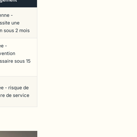
nne -
ssite une
on sous 2 mois
ée -
vention
ssaire sous 15
e - risque de
re de service