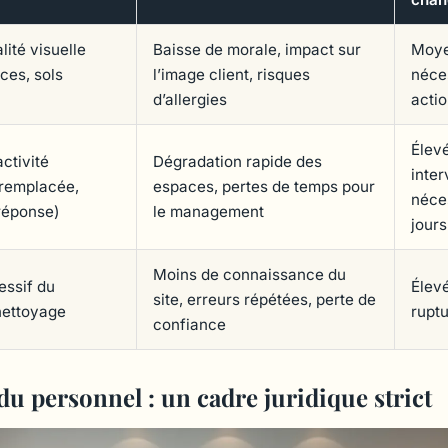
lité visuelle
Baisse de morale, impact sur
Moye
ces, sols
l’image client, risques
néce
d’allergies
acti
Élev
ctivité
Dégradation rapide des
inter
remplacée,
espaces, pertes de temps pour
néce
réponse)
le management
jours
Moins de connaissance du
essif du
Élevé
site, erreurs répétées, perte de
nettoyage
ruptu
confiance
du personnel : un cadre juridique strict