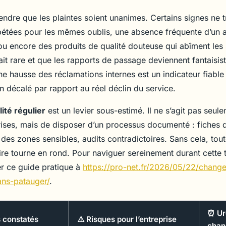
endre que les plaintes soient unanimes. Certains signes ne 
pétées pour les mêmes oublis, une absence fréquente d’un 
u encore des produits de qualité douteuse qui abîment les 
ait rare et que les rapports de passage deviennent fantaisis
e hausse des réclamations internes est un indicateur fiable 
n décalé par rapport au réel déclin du service.
ité régulier
est un levier sous-estimé. Il ne s’agit pas seul
rises, mais de disposer d’un processus documenté : fiches d
des zones sensibles, audits contradictoires. Sans cela, tou
ire tourne en rond. Pour naviguer sereinement durant cette t
r ce guide pratique à
https://pro-net.fr/2026/05/22/change
ans-patauger/
.
⏰ Ur
 constatés
⚠️ Risques pour l’entreprise
chan