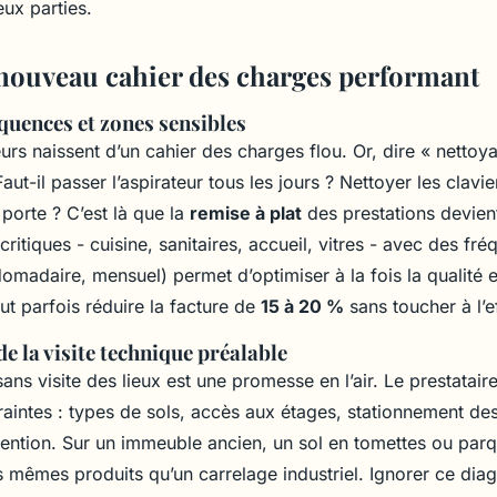
eux parties.
 nouveau cahier des charges performant
équences et zones sensibles
urs naissent d’un cahier des charges flou. Or, dire « netto
Faut-il passer l’aspirateur tous les jours ? Nettoyer les clavi
porte ? C’est là que la
remise à plat
des prestations devient
 critiques - cuisine, sanitaires, accueil, vitres - avec des fr
omadaire, mensuel) permet d’optimiser à la fois la qualité e
t parfois réduire la facture de
15 à 20 %
sans toucher à l’ef
e la visite technique préalable
sans visite des lieux est une promesse en l’air. Le prestatair
raintes : types de sols, accès aux étages, stationnement des
vention. Sur un immeuble ancien, un sol en tomettes ou par
 mêmes produits qu’un carrelage industriel. Ignorer ce diagn