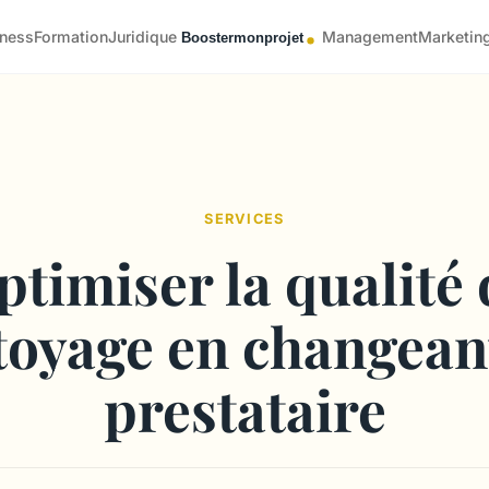
iness
Formation
Juridique
Management
Marketin
SERVICES
ptimiser la qualité 
toyage en changean
prestataire