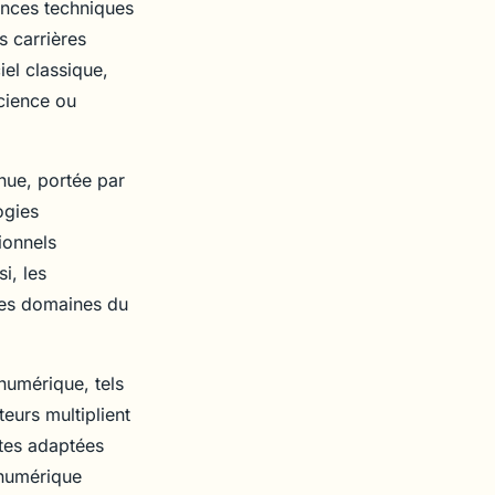
ences techniques
s carrières
el classique,
science ou
nue, portée par
ogies
ionnels
i, les
les domaines du
 numérique, tels
teurs multiplient
ntes adaptées
 numérique