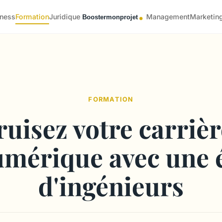
iness
Formation
Juridique
Management
Marketin
FORMATION
uisez votre carriè
umérique avec une 
d'ingénieurs