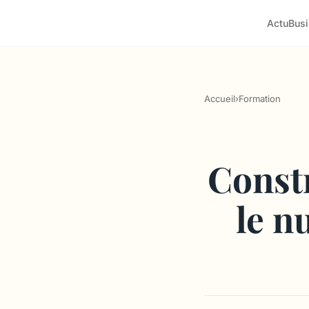
Actu
Bus
Accueil
›
Formation
Constr
le n