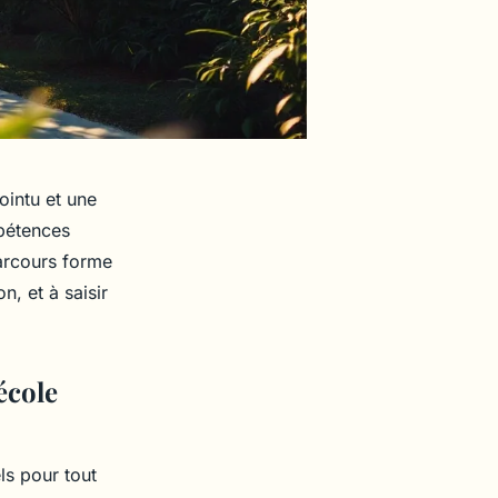
ointu et une
mpétences
parcours forme
n, et à saisir
école
ls pour tout