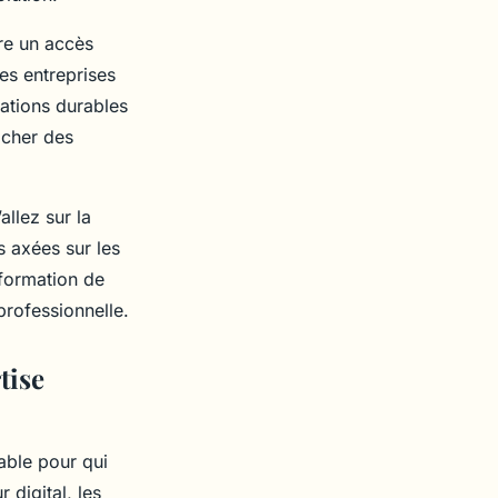
ure un accès
es entreprises
lations durables
ocher des
allez sur la
s axées sur les
 formation de
professionnelle.
tise
able pour qui
 digital, les