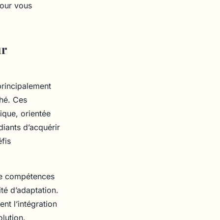
pour vous
ur
principalement
hé. Ces
ique, orientée
iants d’acquérir
fis
 de compétences
ité d’adaptation.
nt l’intégration
lution.