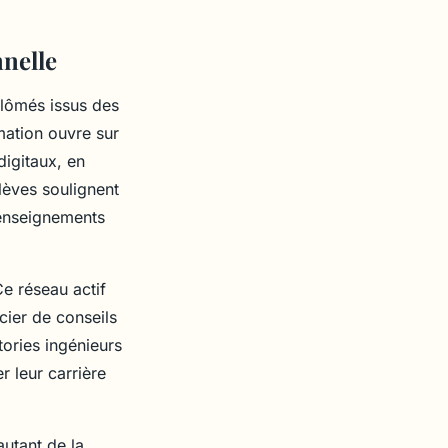
nnelle
plômés issus des
mation ouvre sur
 digitaux, en
lèves soulignent
s enseignements
e réseau actif
cier de conseils
tories ingénieurs
 leur carrière
utant de la