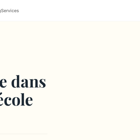
g
Services
re dans
école