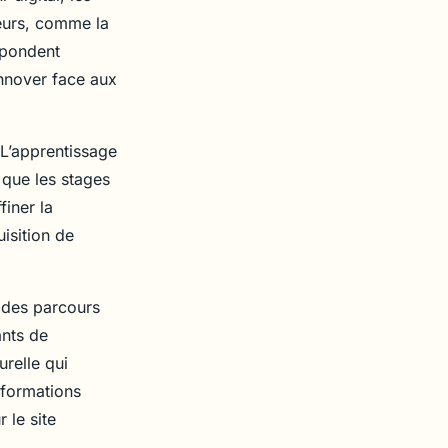
teurs, comme la
répondent
innover face aux
L’apprentissage
 que les stages
finer la
isition de
 des parcours
ants de
relle qui
 formations
 le site