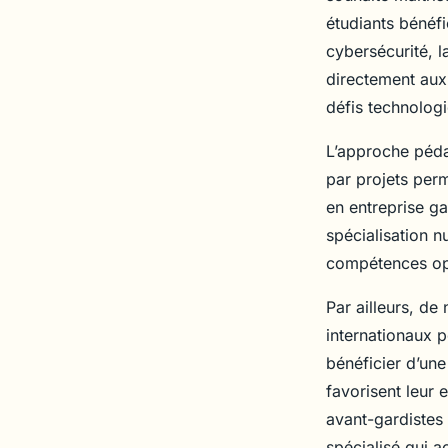
étudiants bénéf
cybersécurité, la
directement aux
défis technologi
L’approche péda
par projets perm
en entreprise ga
spécialisation n
compétences opé
Par ailleurs, d
internationaux p
bénéficier d’un
favorisent leur
avant-gardistes 
spécialisé qui a